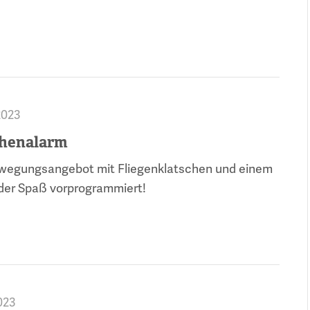
2023
chenalarm
ewegungsangebot mit Fliegenklatschen und einem
t der Spaß vorprogrammiert!
023